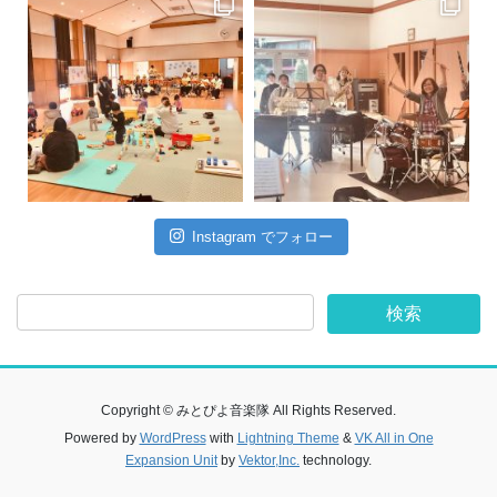
Instagram でフォロー
Copyright © みとぴよ音楽隊 All Rights Reserved.
Powered by
WordPress
with
Lightning Theme
&
VK All in One
Expansion Unit
by
Vektor,Inc.
technology.