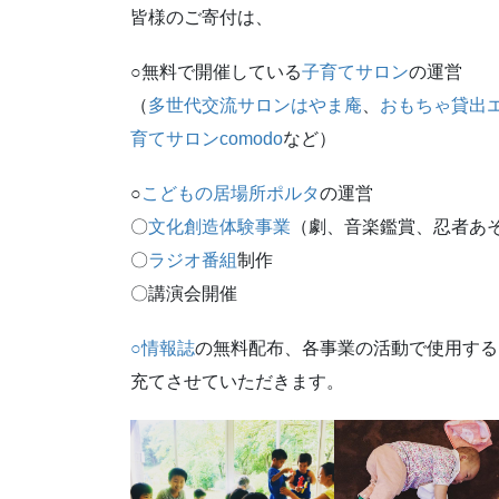
皆様のご寄付は、
○無料で開催している
子育てサロン
の運営
（
多世代交流サロンはやま庵
、
おもちゃ貸出
育てサロンcomodo
など）
○
こどもの居場所ポルタ
の運営
〇
文化創造体験事業
（劇、音楽鑑賞、忍者あ
〇
ラジオ番組
制作
〇講演会開催
○情報誌
の無料配布、各事業の活動で使用する
充てさせていただきます。