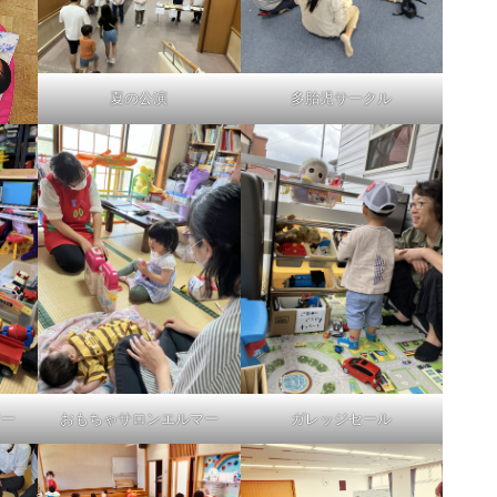
夏の公演
多胎児サークル
マー
おもちゃサロンエルマー
ガレッジセール