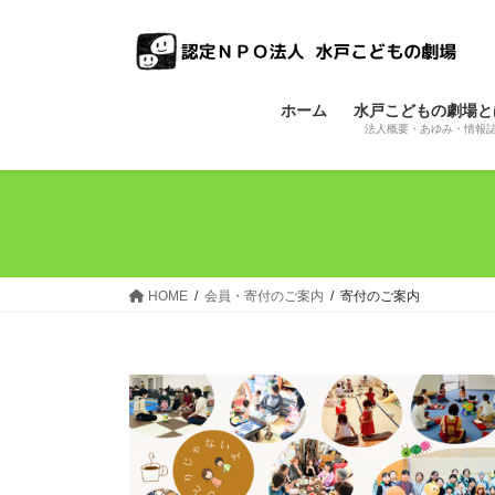
コ
ナ
ン
ビ
テ
ゲ
ン
ー
ホーム
水戸こどもの劇場と
ツ
シ
法人概要・あゆみ・情報
へ
ョ
ス
ン
キ
に
ッ
移
プ
動
HOME
会員・寄付のご案内
寄付のご案内