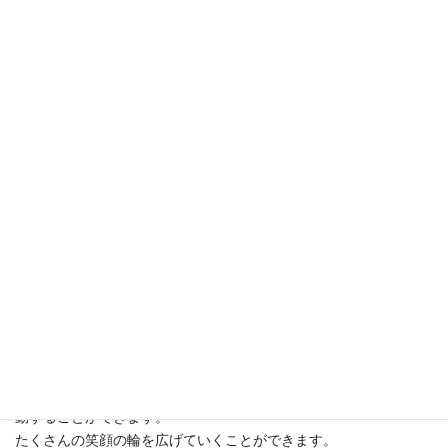
本当に嬉しいです。ああ！やってて良かった！と心から思う瞬間
でもあります。
■新型コロナウイルスの影響による変化等感じていること
この状況下なので、なかなか思うように練習できないこともあり
ます。本番も大幅に減ってしまいました。ですが、できる範囲で
の練習を行ったり、本番の依頼があった時は制限の中で何をする
ことができるのか考えて活動しています。
1人ではなかなか思い付かないこともメンバーみんなで考えるとパ
ッ！と良いアイデアが浮かんできます。仲間って本当ありがたい
です。
■応援してくださる皆様へ
水戸こどもの劇場は、親子の思い出もたくさんあるほっこりあっ
たかい場所。ママでもパパでも子供でもおじいちゃん・おばあち
ゃんでも！3世代がキラキラと輝ける場所。それが「水戸こどもの
劇場」です。
様々な活動を通して、自分の好きなことや得意なことで楽しく活
動することができます。
たくさんの笑顔の輪を広げていくことができます。