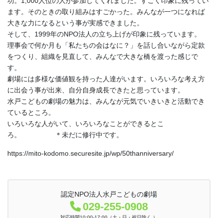
功。1,000人位の人が参加してくれました。すごく印象に残ってい
ます。そのときの取り組みはすごかった。みんなが一つになれば
大きな力になるという事が実感できました。
そして、1999年のNPO法人の立ち上げが印象に残っています。
理事会で何か月も「私たちの会はなに？」を話し合いながら定款
をつくり、組織を見直して、みんなで大きな橋を渡った感じで
す。
劇場には多様な価値観を持った人達がいます。いろいろな考え方
に出会う事が出来、自分自身成長できたと思っています。
水戸こどもの劇場の魅力は、みんなが元気でいきいきと活動でき
ているところ。
いろいろな人がいて、いろいろなことができるとこ
ろ。 ＊未だに修行中です。
https://mito-kodomo.securesite.jp/wp/50thanniversary/
認定NPO法人水戸こどもの劇場
029-255-0908
対応時間10:00-17:00（土・日・祝日除く ）