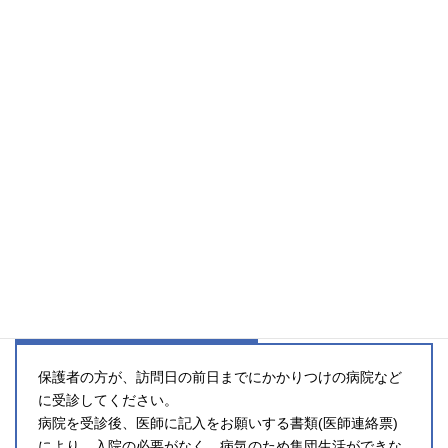
保育時間や料金は？
保育場所：水戸市内の利用する児童のご自宅
保育時間：8時から２０時までの間で必要な時間をご予約く
ださい。
保育料金：１５分１００円 （保育終了時、現金でお支払
い）
予約方法：利用希望日の前日15時までに「水戸こどもの劇
場」へお電話ください (受付時間 平日１０時～１５時)
病院受診はどうすればいいの？
保護者の方が、訪問日の前日までにかかりつけの病院など
に受診してください。
病院を受診後、医師に記入をお願いする書類(医師連絡票)
により、入院の必要がなく、病気のため集団生活ができな